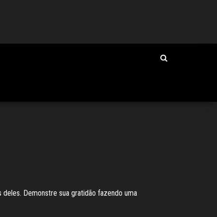
s deles. Demonstre sua gratidão fazendo uma