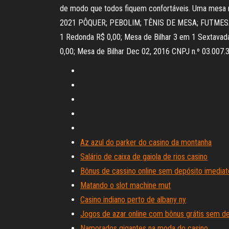
de modo que todos fiquem confortáveis. Uma mesa 
2021 PÔQUER; PEBOLIM; TÊNIS DE MESA; FUTMESA; A
1 Redonda R$ 0,00; Mesa de Bilhar 3 em 1 Sextavada
0,00; Mesa de Bilhar Dec 02, 2016 CNPJ n.º 03.007
Az azul do parker do casino da montanha
Salário de caixa de gaiola de rios casino
Bônus de cassino online sem depósito imediat
Matando o slot machine mut
Casino indiano perto de albany ny
Jogos de azar online com bônus grátis sem d
Namorados gigantes na moda do casino