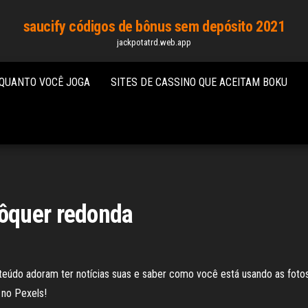
saucify códigos de bônus sem depósito 2021
jackpotatrd.web.app
QUANTO VOCÊ JOGA
SITES DE CASSINO QUE ACEITAM BOKU
ôquer redonda
teúdo adoram ter notícias suas e saber como você está usando as foto
 no Pexels!