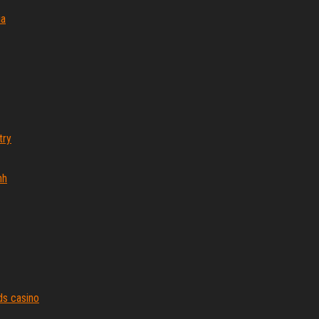
ia
try
nh
ds casino