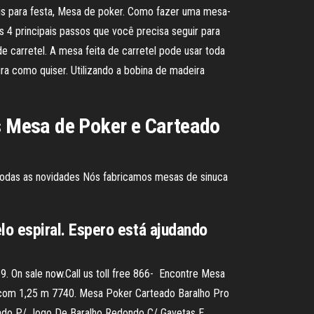
ais para festa, Mesa de poker. Como fazer uma mesa-
4 principais passos que você precisa seguir para
 carretel. A mesa feita de carretel pode usar toda
ura como quiser. Utilizando a bobina de madeira
 Mesa de Poker e Carteado
todas as novidades Nós fabricamos mesas de sinuca
o espiral. Espero está ajudando
. On sale now.Call us toll free 866- Encontre Mesa
com 1,25 m 7740. Mesa Poker Carteado Baralho Pro
eado P/ Jogo De Baralho Redondo C/ Gavetas E