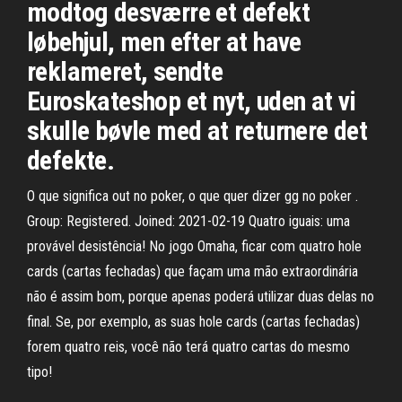
modtog desværre et defekt
løbehjul, men efter at have
reklameret, sendte
Euroskateshop et nyt, uden at vi
skulle bøvle med at returnere det
defekte.
O que significa out no poker, o que quer dizer gg no poker .
Group: Registered. Joined: 2021-02-19 Quatro iguais: uma
provável desistência! No jogo Omaha, ficar com quatro hole
cards (cartas fechadas) que façam uma mão extraordinária
não é assim bom, porque apenas poderá utilizar duas delas no
final. Se, por exemplo, as suas hole cards (cartas fechadas)
forem quatro reis, você não terá quatro cartas do mesmo
tipo!