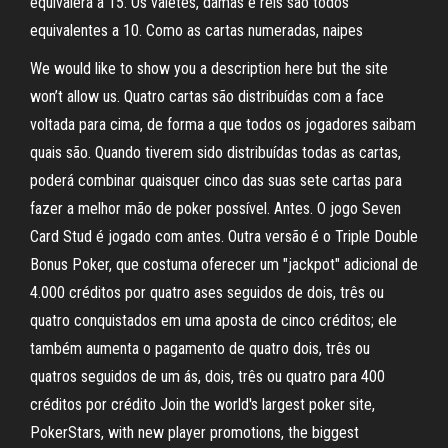
equivalerá a 15. Os valetes, damas e reis são todos
equivalentes a 10. Como as cartas numeradas, naipes
We would like to show you a description here but the site
won’t allow us. Quatro cartas são distribuídas com a face
voltada para cima, de forma a que todos os jogadores saibam
quais são. Quando tiverem sido distribuídas todas as cartas,
poderá combinar quaisquer cinco das suas sete cartas para
fazer a melhor mão de poker possível. Antes. O jogo Seven
Card Stud é jogado com antes. Outra versão é o Triple Double
Bonus Poker, que costuma oferecer um "jackpot" adicional de
4.000 créditos por quatro ases seguidos de dois, três ou
quatro conquistados em uma aposta de cinco créditos; ele
também aumenta o pagamento de quatro dois, três ou
quatros seguidos de um ás, dois, três ou quatro para 400
créditos por crédito Join the world's largest poker site,
PokerStars, with new player promotions, the biggest