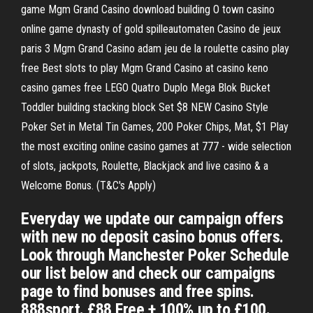
game Mgm Grand Casino download building O town casino
online game dynasty of gold spilleautomaten Casino de jeux
paris 3 Mgm Grand Casino adam jeu de la roulette casino play
free Best slots to play Mgm Grand Casino at casino keno
casino games free LEGO Quatro Duplo Mega Blok Bucket
Toddler building stacking block Set $8 NEW Casino Style
Poker Set in Metal Tin Games, 200 Poker Chips, Mat, $1 Play
the most exciting online casino games at 777 - wide selection
of slots, jackpots, Roulette, Blackjack and live casino & a
Welcome Bonus. (T&C's Apply)
Everyday we update our campaign offers
with new no deposit casino bonus offers.
Look through Manchester Poker Schedule
our list below and check our campaigns
page to find bonuses and free spins.
888sport. £88 Free + 100% up to £100.