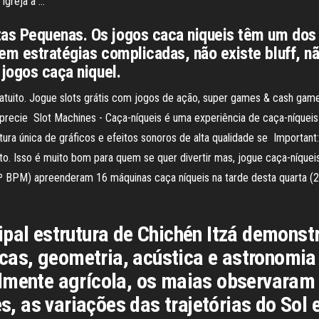
 igreja a …
as Pequenas. Os jogos caca niqueis têm um dos
tem estratégias complicadas, não existe bluff, n
 jogos caça niquel.
gratuito. Jogue slots grátis com jogos de ação, super games & cash ga
 Aprecie Slot Machines - Caça-níqueis é uma experiência de caça-níque
ra única de gráficos e efeitos sonoros de alta qualidade se Important: 
ito. Isso é muito bom para quem se quer divertir mas, jogue caça-níque
r (2º BPM) apreenderam 16 máquinas caça níqueis na tarde desta quarta (
ipal estrutura de Chichén Itzá demonst
as, geometria, acústica e astronomia
almente agrícola, os maias observaram
 as variações das trajetórias do Sol 