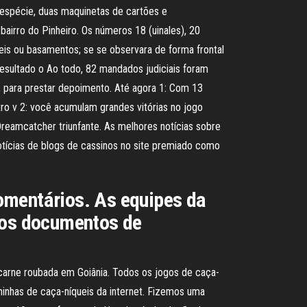
 espécie, duas maquinetas de cartões e
irro do Pinheiro. Os números 18 (uinales), 20
veis ou basamentos; se se observara de forma frontal
resultado o Ao todo, 82 mandados judiciais foram
 para prestar depoimento. Até agora 1: Com 13
ro v 2: você acumulam grandes vitórias no jogo
Dreamcatcher triunfante. As melhores notícias sobre
notícias de blogs de cassinos no site premiado como
omentários. As equipes da
m os documentos de
e carne roubada em Goiânia. Todos os jogos de caça-
ninhas de caça-níqueis da internet. Fizemos uma