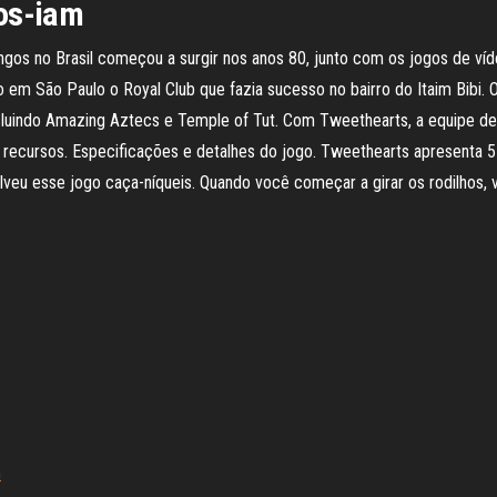
los-iam
ingos no Brasil começou a surgir nos anos 80, junto com os jogos de víd
em São Paulo o Royal Club que fazia sucesso no bairro do Itaim Bibi. 
ncluindo Amazing Aztecs e Temple of Tut. Com Tweethearts, a equipe d
s recursos. Especificações e detalhes do jogo. Tweethearts apresenta 5
olveu esse jogo caça-níqueis. Quando você começar a girar os rodilhos
h