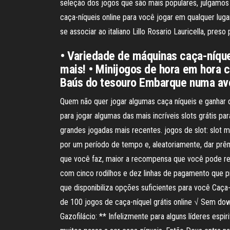
seleção dos jogos que são mais populares, julgamos
caça-níqueis online para você jogar em qualquer lug
se associar ao italiano Lillo Rosario Lauricella, pre
• Variedade de máquinas caça-níquei
mais! • Minijogos de hora em hora
Baús do tesouro Embarque numa aven
Quem não quer jogar algumas caça níqueis e ganhar 
para jogar algumas das mais incríveis slots grátis pa
grandes jogadas mais recentes. jogos de slot: slot
por um período de tempo e, aleatoriamente, dar prêmi
que você faz, maior a recompensa que você pode rece
com cinco rodilhos e dez linhas de pagamento que p
que disponibiliza opções suficientes para você Caça
de 100 jogos de caça-níquel grátis online √ Sem do
Gazofilácio: ** Infelizmente para alguns líderes espi