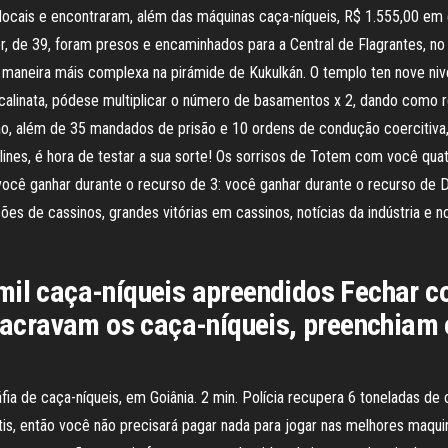
 locais e encontraram, além das máquinas caça-níqueis, R$ 1.555,00 em
de 39, foram presos e encaminhados para a Central de Flagrantes, no ba
de maneira máis complexa na pirámide de Kukulkán. O templo ten nove ni
escalinata, pódese multiplicar o número de basamentos x 2, dando como 
, além de 35 mandados de prisão e 10 ordens de condução coercitiva,
nes, é hora de testar a sua sorte! Os sorrisos de Totem com você quat
você ganhar durante o recurso de 3: você ganhar durante o recurso de 
ões de cassinos, grandes vitórias em cassinos, notícias da indústria e 
mil caça-níqueis apreendidos Fechar c
, lacravam os caça-níqueis, preenchia
máfia de caça-níqueis, em Goiânia. 2 min. Polícia recupera 6 toneladas d
tis, então você não precisará pagar nada para jogar nas melhores maqui