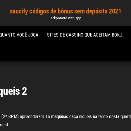
saucify códigos de bônus sem depósito 2021
jackpotatrd.web.app
QUANTO VOCÊ JOGA
SITES DE CASSINO QUE ACEITAM BOKU
queis 2
itar (2º BPM) apreenderam 16 máquinas caça níqueis na tarde desta quar
ment.