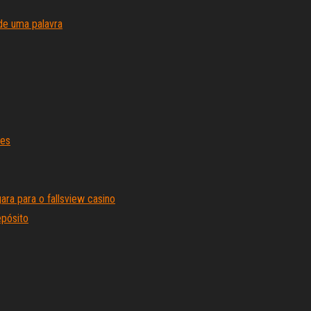
e uma palavra
res
ara para o fallsview casino
epósito