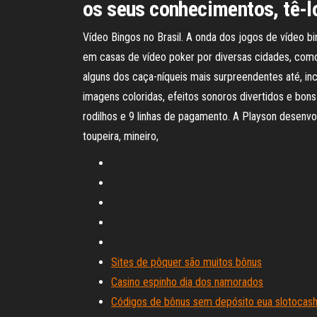
os seus conhecimentos, tê-
Vídeo Bingos no Brasil. A onda dos jogos de vídeo b
em casas de vídeo poker por diversas cidades, como 
alguns dos caça-níqueis mais surpreendentes até, i
imagens coloridas, efeitos sonoros divertidos e bon
rodilhos e 9 linhas de pagamento. A Playson desenv
toupeira, mineiro,
Sites de pôquer são muitos bônus
Casino espinho dia dos namorados
Códigos de bônus sem depósito eua slotocas