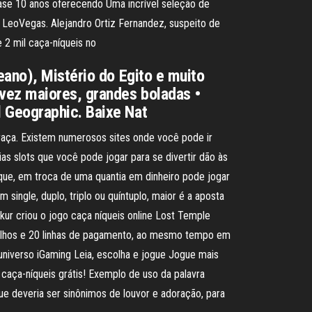
ase 10 anos oferecendo Uma incrível seleção de
o LeoVegas. Alejandro Ortiz Fernandez, suspeito de
e 2 mil caça-níqueis no
eano), Mistério do Egito e muito
vez maiores, grandes boladas •
 Geographic. Baixe Nat
raça. Existem numerosos sites onde você pode ir
ias slots que você pode jogar para se divertir dão às
que, em troca de uma quantia em dinheiro pode jogar
ingle, duplo, triplo ou quíntuplo, maior é a aposta
ur criou o jogo caça níqueis online Lost Temple
odilhos e 20 linhas de pagamento, ao mesmo tempo em
universo iGaming Leia, escolha e jogue Jogue mais
aça-níqueis grátis! Exemplo de uso da palavra
 que deveria ser sinônimos de louvor e adoração, para