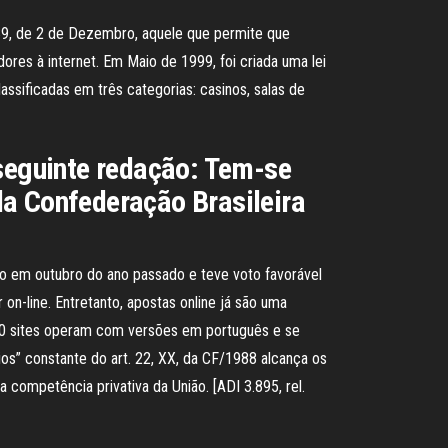
/89, de 2 de Dezembro, aquele que permite que
ores à internet. Em Maio de 1999, foi criada uma lei
assificadas em três categorias: casinos, salas de
 seguinte redação: Tem-se
la Confederação Brasileira
ão em outubro do ano passado e teve voto favorável
 on-line. Entretanto, apostas online já são uma
400 sites operam com versões em português e se
os” constante do art. 22, XX, da CF/1988 alcança os
a competência privativa da União. [ADI 3.895, rel.