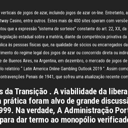
verticais de jogos de azar, incluindo jogos de azar on-line. Entretanto,
etway Casino, entre outros. Estes mais de 400 sites operam com versõ
ou que a expressão “sistema de sorteios” constante do art. 22, XX, da 
egislação estadual sobre a matéria, diante da competência privativa da Un
lica às pessoas físicas que, na qualidade de sócios ou encarregados d
etrimento do regime legal dos jogos de azar ou concorrido direta ou ind
ade de Buenos Aires, na Argentina, em dezembro, o mercado de jogos de 
lo relatório “ Latin America Online Gambling Outlook 2019 ”. Assim com
 Contravenções Penais de 1941, que sofreu uma atualização recente co
 da Transição . A viabilidade da libera
ua prática foram alvo de grande discus
 1999. Na verdade, A Administração P
 para dar termo ao monopólio verifica