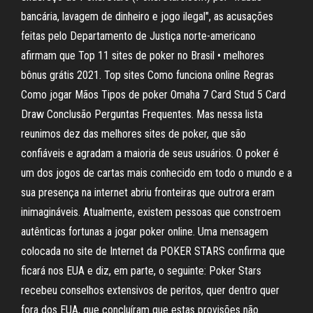
bancária, lavagem de dinheiro e jogo ilegal", as acusações
feitas pelo Departamento de Justiça norte-americano
afirmam que Top 11 sites de poker no Brasil • melhores
bônus grátis 2021. Top sites Como funciona online Regras
Como jogar Mãos Tipos de poker Omaha 7 Card Stud 5 Card
Draw Conclusão Perguntas Frequentes. Mas nessa lista
reunimos dez das melhores sites de poker, que são
confiáveis e agradam a maioria de seus usuários. O poker é
um dos jogos de cartas mais conhecido em todo o mundo e a
sua presença na internet abriu fronteiras que outrora eram
inimagináveis. Atualmente, existem pessoas que constroem
autênticas fortunas a jogar poker online. Uma mensagem
colocada no site de Internet da POKER STARS confirma que
ficará nos EUA e diz, em parte, o seguinte: Poker Stars
recebeu conselhos extensivos de peritos, quer dentro quer
fora dos EUA, que concluíram que estas provisões não