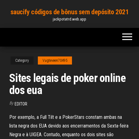
Skip
saucify códigos de bônus sem depósito 2021
to
jackpotatrd.web.app
the
content
Category
Vugteveen70495
Sites legais de poker online
dos eua
By
EDITOR
Por exemplo, a Full Tilt e a PokerStars constam ambas na
lista negra dos EUA devido aos encerramentos da Sexta-feira
Negra e à UIGEA. Contudo, enquanto os dois sites são