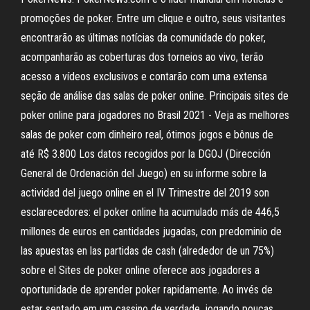
promoções de poker. Entre um clique e outro, seus visitantes
encontrarão as últimas notícias da comunidade do poker,
acompanharão as coberturas dos torneios ao vivo, terão
acesso a vídeos exclusivos e contarão com uma extensa
seção de análise das salas de poker online. Principais sites de
poker online para jogadores no Brasil 2021 - Veja as melhores
salas de poker com dinheiro real, ótimos jogos e bônus de
até R$ 3.800 Los datos recogidos por la DGOJ (Dirección
General de Ordenación del Juego) en su informe sobre la
actividad del juego online en el IV Trimestre del 2019 son
esclarecedores: el poker online ha acumulado más de 446,5
millones de euros en cantidades jugadas, con predominio de
las apuestas en las partidas de cash (alrededor de un 75%)
sobre el Sites de poker online oferece aos jogadores a
oportunidade de aprender poker rapidamente. Ao invés de
estar sentado em um cassino de verdade, jogando poucas